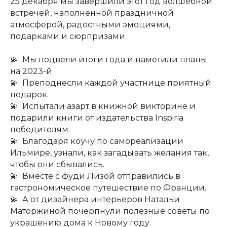
25 декабря мы завершили этот год волшебной
встречей, наполненной праздничной
атмосферой, радостными эмоциями,
подарками и сюрпризами.
💫 Мы подвели итоги года и наметили планы
на 2023-й.
💫 Преподнесли каждой участнице приятный
подарок.
💫 Испытали азарт в книжной викторине и
подарили книги от издательства Inspiria
победителям.
💫 Благодаря коучу по самореализации
Ильмире, узнали, как загадывать желания так,
чтобы они сбывались.
💫 Вместе с фуди Лизой отправились в
гастрономическое путешествие по Франции.
💫 А от дизайнера интерьеров Натальи
Маторжиной почерпнули полезные советы по
украшению дома к Новому году.